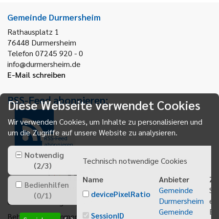
Gemeinde Durmersheim
Rathausplatz 1
76448
Durmersheim
Telefon 07245 920 - 0
info@durmersheim.de
E-Mail schreiben
RSS-Feed abonnieren:
Diese Webseite verwendet Cookies
Wir verwenden Cookies, um Inhalte zu personalisieren und
um die Zugriffe auf unsere Website zu analysieren.
RSS-Feed
abonnieren
Notwendig
Technisch notwendige Cookies
(
2
/
3
)
Name
Anbieter
Zw
Bedienhilfen
Gemeinde
Sp
devicePixelRatio
(
0
/
1
)
Durmersheim
ei
Gemeindeanzeiger abonnieren
Gemeinde
Be
SessionID
Behördenrufnummer 115