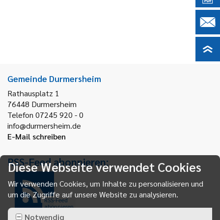
Gemeinde Durmersheim
Rathausplatz 1
76448
Durmersheim
Telefon 07245 920 - 0
info@durmersheim.de
E-Mail schreiben
RSS-Feed abonnieren:
Diese Webseite verwendet Cookies
Wir verwenden Cookies, um Inhalte zu personalisieren und
um die Zugriffe auf unsere Website zu analysieren.
RSS-Feed
abonnieren
Notwendig