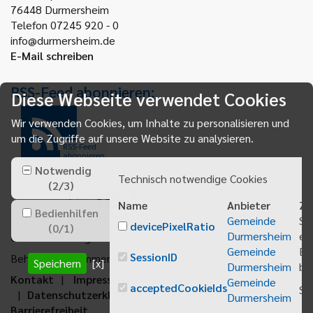
76448
Durmersheim
Telefon 07245 920 - 0
info@durmersheim.de
E-Mail schreiben
RSS-Feed abonnieren:
Diese Webseite verwendet Cookies
Wir verwenden Cookies, um Inhalte zu personalisieren und
um die Zugriffe auf unsere Website zu analysieren.
RSS-Feed
abonnieren
Notwendig
Technisch notwendige Cookies
(
2
/
3
)
Name
Anbieter
Zw
Bedienhilfen
Gemeinde
Sp
devicePixelRatio
(
0
/
1
)
Durmersheim
ei
Gemeindeanzeiger abonnieren
Gemeinde
Be
SessionID
Behördenrufnummer 115
Speichern
[x]
Durmersheim
bei
Kontakt
Impressum
Sitemap
Gemeinde
acceptedCookieIds
Sp
Datenschutzerklärung
Erklärung zur
Durmersheim
Barrierefreiheit