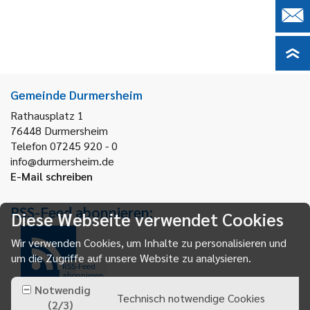
Gemeinde Durmersheim
Rathausplatz 1
76448
Durmersheim
Telefon 07245 920 - 0
info@durmersheim.de
E-Mail schreiben
RSS-Feed abonnieren:
Diese Webseite verwendet Cookies
Wir verwenden Cookies, um Inhalte zu personalisieren und
um die Zugriffe auf unsere Website zu analysieren.
RSS-Feed
abonnieren
Notwendig
Technisch notwendige Cookies
(
2
/
3
)