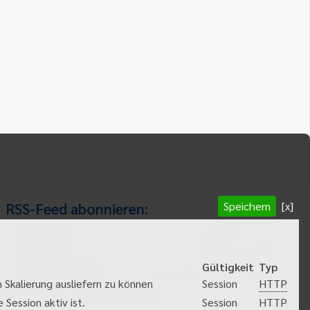
Speichern
[x]
RSS-Feed abonnieren:
RSS-Feed
Gültigkeit
Typ
abonnieren
HTTP
 Skalierung ausliefern zu können
Session
Gemeindeanzeiger abonnieren
HTTP
Session aktiv ist.
Session