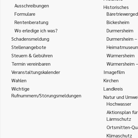
Ausschreibungen
Historisches
Formulare
Bäretriewerged
Rentenberatung
Bickesheim
Wo erledige ich was?
Durmersheim
Schadensmeldung
Durmersheim – 
Stellenangebote
Heimatmuseu
Steuern & Gebühren
Würmersheim
Termin vereinbaren
Würmersheim – 
Veranstaltungskalender
Imagefilm
Wahlen
Kirchen
Wichtige
Landkreis
Rufnummern/Störungsmeldungen
Natur und Umwe
Hochwasser
Aktionsplan für
Lärmschutz
Ortsmitten-Qua
Klimaschutz