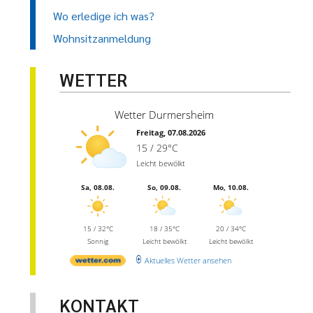
Wo erledige ich was?
Wohnsitzanmeldung
WETTER
Wetter Durmersheim
Freitag, 07.08.2026
15 / 29°C
Leicht bewölkt
Sa, 08.08.
So, 09.08.
Mo, 10.08.
15 / 32°C
18 / 35°C
20 / 34°C
Sonnig
Leicht bewölkt
Leicht bewölkt
Aktuelles Wetter ansehen
KONTAKT