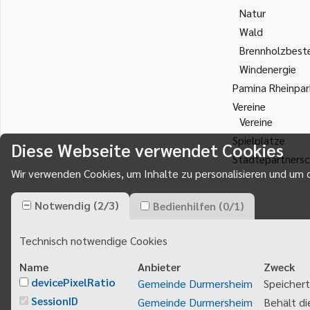
Natur
Wald
Brennholzbest
Windenergie
Pamina Rheinpar
Vereine
Vereine
Spielplätze
Diese Webseite verwendet Cookies
Städtepartnersc
Wir verwenden Cookies, um Inhalte zu personalisieren und um d
Notwendig
(
2
/
3
)
Bedienhilfen
(
0
/
1
)
Gemeinde Durmersheim
Rathausplatz 1
Technisch notwendige Cookies
76448
Durmersheim
Telefon 07245 920 - 0
Name
Anbieter
Zweck
info@durmersheim.de
devicePixelRatio
Gemeinde Durmersheim
Speichert
E-Mail schreiben
SessionID
Gemeinde Durmersheim
Behält di