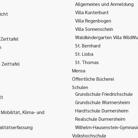
Allgemeines und Anmeldung
Villa Kunterbunt
icht
Villa Regenbogen
Villa Sonnenschein
Waldkindergarten Villa WildW
Zeittafel
St. Bernhard
m
St. Lioba
St. Thomas
Zeittafel
Mensa
Öffentliche Bücherei
Schulen
Grundschule Friedrichschule
lt
Grundschule Würmersheim
Hardtschule Durmersheim
 Mobilität, Klima- und
Realschule Durmersheim
litätserfassung
Wilhelm-Hausenstein-Gymnas
Volkshochschule