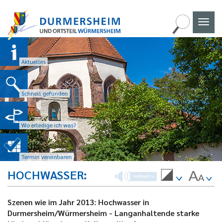
Naviga
umscha
Aktuelles
Schnell gefunden
Wo erledige ich was?
Termin vereinbaren
HOCHWASSER
Szenen wie im Jahr 2013: Hochwasser in
Durmersheim/Würmersheim - Langanhaltende starke