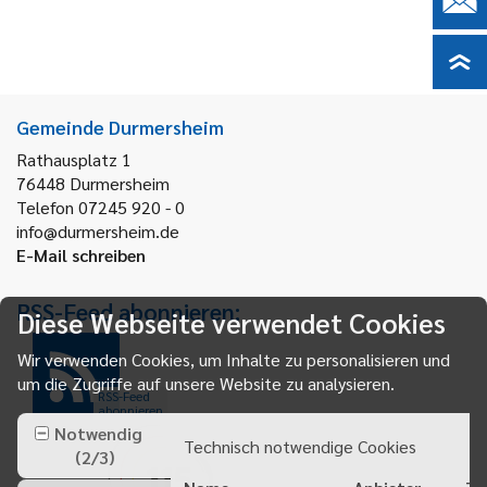
Gemeinde Durmersheim
Rathausplatz 1
76448
Durmersheim
Telefon 07245 920 - 0
info@durmersheim.de
E-Mail schreiben
RSS-Feed abonnieren:
Diese Webseite verwendet Cookies
Wir verwenden Cookies, um Inhalte zu personalisieren und
um die Zugriffe auf unsere Website zu analysieren.
RSS-Feed
abonnieren
Notwendig
Technisch notwendige Cookies
(
2
/
3
)