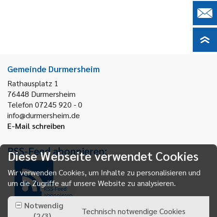
Gemeinde Durmersheim
Rathausplatz 1
76448
Durmersheim
Telefon 07245 920 - 0
info@durmersheim.de
E-Mail schreiben
RSS-Feed abonnieren:
Diese Webseite verwendet Cookies
Wir verwenden Cookies, um Inhalte zu personalisieren und
um die Zugriffe auf unsere Website zu analysieren.
RSS-Feed
abonnieren
Notwendig
Technisch notwendige Cookies
(
2
/
3
)