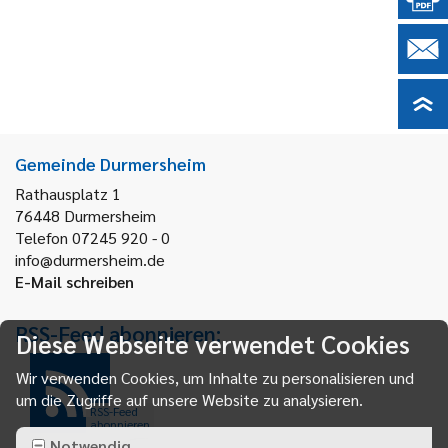
Gemeinde Durmersheim
Rathausplatz 1
76448
Durmersheim
Telefon 07245 920 - 0
info@durmersheim.de
E-Mail schreiben
RSS-Feed abonnieren:
Diese Webseite verwendet Cookies
Wir verwenden Cookies, um Inhalte zu personalisieren und
um die Zugriffe auf unsere Website zu analysieren.
RSS-Feed
abonnieren
Notwendig