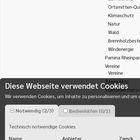
Ortsmitten-Qua
Klimaschutz
Natur
Wald
Brennholzbest
Windenergie
Pamina Rheinpar
Vereine
Vereine
Spielplätze
Diese Webseite verwendet Cookies
Städtepartnersc
Wir verwenden Cookies, um Inhalte zu personalisieren und um d
Notwendig
(
2
/
3
)
Bedienhilfen
(
0
/
1
)
Gemeinde Durmersheim
Rathausplatz 1
Technisch notwendige Cookies
76448
Durmersheim
Telefon 07245 920 - 0
Name
Anbieter
Zweck