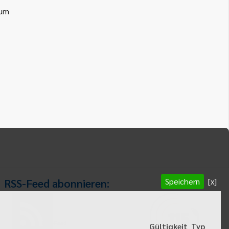
ium
Speichern
[x]
RSS-Feed abonnieren:
RSS-Feed
Gültigkeit
Typ