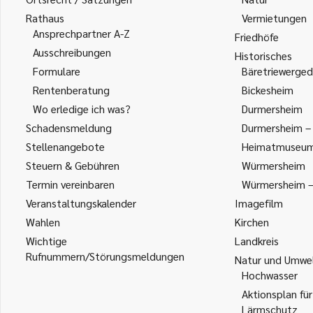
Rathaus
Vermietungen
Ansprechpartner A-Z
Friedhöfe
Ausschreibungen
Historisches
Formulare
Bäretriewerged
Rentenberatung
Bickesheim
Wo erledige ich was?
Durmersheim
Schadensmeldung
Durmersheim – 
Stellenangebote
Heimatmuseu
Steuern & Gebühren
Würmersheim
Termin vereinbaren
Würmersheim – 
Veranstaltungskalender
Imagefilm
Wahlen
Kirchen
Wichtige
Landkreis
Rufnummern/Störungsmeldungen
Natur und Umwe
Hochwasser
Aktionsplan für
Lärmschutz