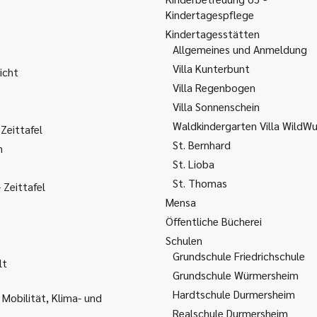
Kindertagespflege
Kindertagesstätten
Allgemeines und Anmeldung
Villa Kunterbunt
icht
Villa Regenbogen
Villa Sonnenschein
Waldkindergarten Villa WildW
Zeittafel
St. Bernhard
m
St. Lioba
St. Thomas
Zeittafel
Mensa
Öffentliche Bücherei
Schulen
Grundschule Friedrichschule
lt
Grundschule Würmersheim
Hardtschule Durmersheim
 Mobilität, Klima- und
Realschule Durmersheim