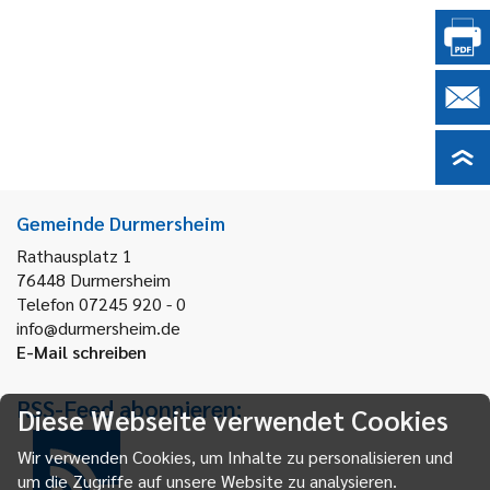
Gemeinde Durmersheim
Rathausplatz 1
76448
Durmersheim
Telefon 07245 920 - 0
info@durmersheim.de
E-Mail schreiben
RSS-Feed abonnieren:
Diese Webseite verwendet Cookies
Wir verwenden Cookies, um Inhalte zu personalisieren und
um die Zugriffe auf unsere Website zu analysieren.