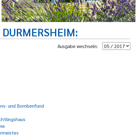
R DURMERSHEIM
Ausgabe wechseln:
ions- und Bombenfund
chtlingshaus
ine
ermeistes