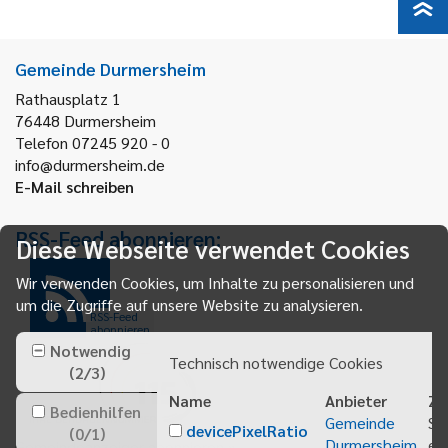
Gemeinde Durmersheim
Rathausplatz 1
76448
Durmersheim
Telefon 07245 920 - 0
info@durmersheim.de
E-Mail schreiben
RSS-Feed abonnieren:
Diese Webseite verwendet Cookies
Wir verwenden Cookies, um Inhalte zu personalisieren und
um die Zugriffe auf unsere Website zu analysieren.
RSS-Feed
abonnieren
Notwendig
Technisch notwendige Cookies
(
2
/
3
)
Name
Anbieter
Zw
Bedienhilfen
Gemeinde
Sp
devicePixelRatio
(
0
/
1
)
Durmersheim
ei
Gemeindeanzeiger abonnieren