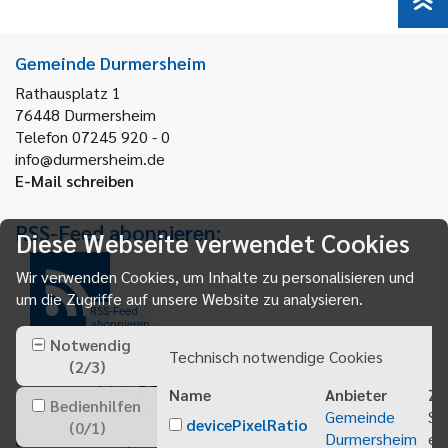
Gemeinde Durmersheim
Rathausplatz 1
76448
Durmersheim
Telefon 07245 920 - 0
info@durmersheim.de
E-Mail schreiben
RSS-Feed abonnieren:
Diese Webseite verwendet Cookies
Wir verwenden Cookies, um Inhalte zu personalisieren und
um die Zugriffe auf unsere Website zu analysieren.
RSS-Feed
abonnieren
Notwendig
Technisch notwendige Cookies
(
2
/
3
)
Name
Anbieter
Zw
Bedienhilfen
Gemeinde
Sp
devicePixelRatio
(
0
/
1
)
Durmersheim
ei
Gemeindeanzeiger abonnieren