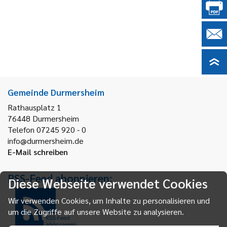
Gemeinde Durmersheim
Rathausplatz 1
76448
Durmersheim
Telefon 07245 920 - 0
info@durmersheim.de
E-Mail schreiben
RSS-Feed abonnieren:
Diese Webseite verwendet Cookies
Wir verwenden Cookies, um Inhalte zu personalisieren und
um die Zugriffe auf unsere Website zu analysieren.
RSS-Feed
abonnieren