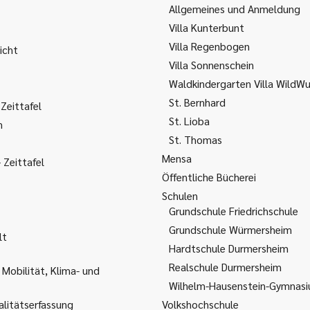
Allgemeines und Anmeldung
Villa Kunterbunt
Villa Regenbogen
icht
Villa Sonnenschein
Waldkindergarten Villa WildW
St. Bernhard
Zeittafel
St. Lioba
m
St. Thomas
Mensa
Zeittafel
Öffentliche Bücherei
Schulen
Grundschule Friedrichschule
Grundschule Würmersheim
lt
Hardtschule Durmersheim
Realschule Durmersheim
 Mobilität, Klima- und
Wilhelm-Hausenstein-Gymnas
litätserfassung
Volkshochschule