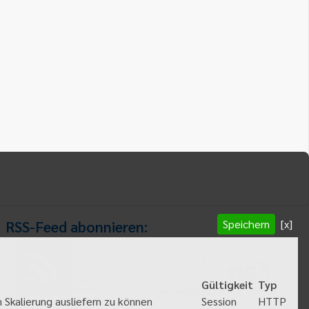
Speichern
[x]
RSS-Feed abonnieren:
RSS-Feed
Gültigkeit
Typ
abonnieren
HTTP
 Skalierung ausliefern zu können
Session