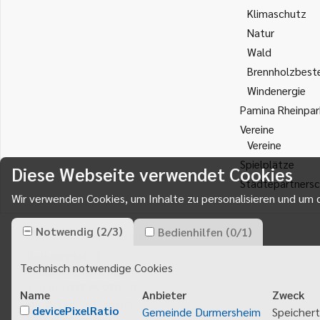
Klimaschutz
Natur
Wald
Brennholzbest
Windenergie
Pamina Rheinpar
Vereine
Vereine
Spielplätze
Diese Webseite verwendet Cookies
Städtepartnersc
Wir verwenden Cookies, um Inhalte zu personalisieren und um d
Notwendig
(
2
/
3
)
Bedienhilfen
(
0
/
1
)
Gemeinde Durmersheim
Rathausplatz 1
Technisch notwendige Cookies
76448
Durmersheim
Telefon 07245 920 - 0
Name
Anbieter
Zweck
info@durmersheim.de
devicePixelRatio
Gemeinde Durmersheim
Speichert
E-Mail schreiben