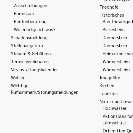
Ausschreibungen
Friedhöfe
Formulare
Historisches
Rentenberatung
Bäretriewerged
Wo erledige ich was?
Bickesheim
Schadensmeldung
Durmersheim
Stellenangebote
Durmersheim – 
Steuern & Gebühren
Heimatmuseu
Termin vereinbaren
Würmersheim
Veranstaltungskalender
Würmersheim – 
Wahlen
Imagefilm
Wichtige
Kirchen
Rufnummern/Störungsmeldungen
Landkreis
Natur und Umwe
Hochwasser
Aktionsplan für
Lärmschutz
Ortsmitten-Qua