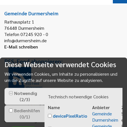
Gemeinde Durmersheim
Rathausplatz 1
76448
Durmersheim
Telefon 07245 920 - 0
info@durmersheim.de
E-Mail schreiben
RSS-Feed abonnieren:
Diese Webseite verwendet Cookies
Wir verwenden Cookies, um Inhalte zu personalisieren und
um die Zugriffe auf unsere Website zu analysieren.
RSS-Feed
abonnieren
Notwendig
Technisch notwendige Cookies
(
2
/
3
)
Name
Anbieter
Zw
Bedienhilfen
Gemeinde
Sp
devicePixelRatio
(
0
/
1
)
Durmersheim
ei
Gemeindeanzeiger abonnieren
Gemeinde
Be