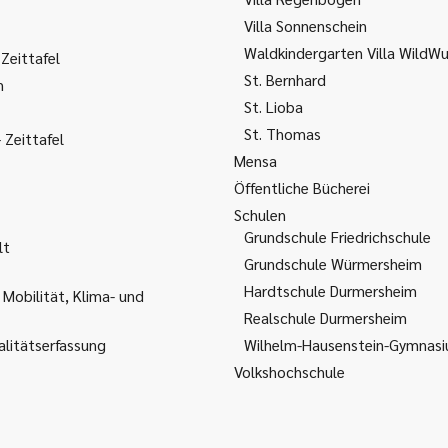
Villa Sonnenschein
Waldkindergarten Villa WildW
Zeittafel
St. Bernhard
m
St. Lioba
St. Thomas
Zeittafel
Mensa
Öffentliche Bücherei
Schulen
Grundschule Friedrichschule
lt
Grundschule Würmersheim
Hardtschule Durmersheim
 Mobilität, Klima- und
Realschule Durmersheim
litätserfassung
Wilhelm-Hausenstein-Gymnas
Volkshochschule