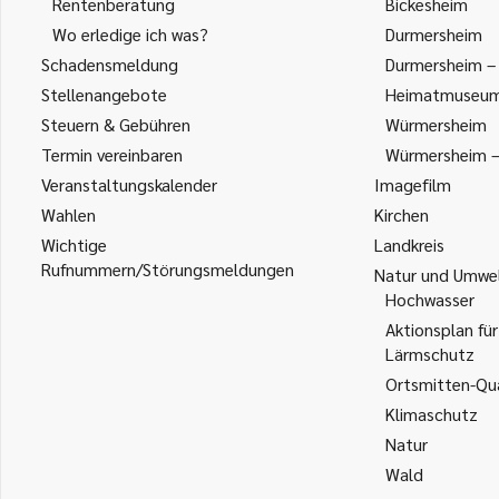
Rentenberatung
Bickesheim
Wo erledige ich was?
Durmersheim
Schadensmeldung
Durmersheim – 
Stellenangebote
Heimatmuseu
Steuern & Gebühren
Würmersheim
Termin vereinbaren
Würmersheim – 
Veranstaltungskalender
Imagefilm
Wahlen
Kirchen
Wichtige
Landkreis
Rufnummern/Störungsmeldungen
Natur und Umwe
Hochwasser
Aktionsplan für
Lärmschutz
Ortsmitten-Qua
Klimaschutz
Natur
Wald