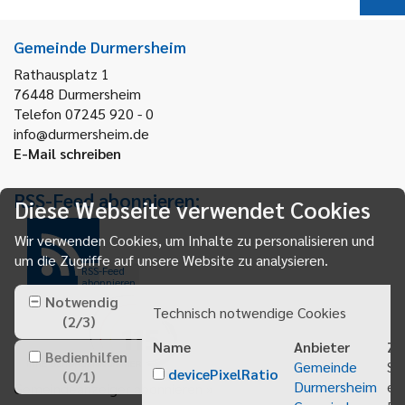
Gemeinde Durmersheim
Rathausplatz 1
76448
Durmersheim
Telefon 07245 920 - 0
info@durmersheim.de
E-Mail schreiben
RSS-Feed abonnieren:
Diese Webseite verwendet Cookies
Wir verwenden Cookies, um Inhalte zu personalisieren und
um die Zugriffe auf unsere Website zu analysieren.
RSS-Feed
abonnieren
Notwendig
Technisch notwendige Cookies
(
2
/
3
)
Name
Anbieter
Zw
Bedienhilfen
Gemeinde
Sp
devicePixelRatio
(
0
/
1
)
Durmersheim
ei
Gemeindeanzeiger abonnieren