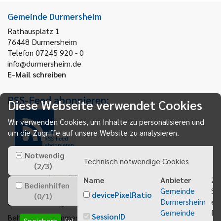
Gemeinde Durmersheim
Rathausplatz 1
76448
Durmersheim
Telefon 07245 920 - 0
info@durmersheim.de
E-Mail schreiben
RSS-Feed abonnieren:
Diese Webseite verwendet Cookies
Wir verwenden Cookies, um Inhalte zu personalisieren und
um die Zugriffe auf unsere Website zu analysieren.
RSS-Feed
abonnieren
Notwendig
Technisch notwendige Cookies
(
2
/
3
)
Name
Anbieter
Zw
Bedienhilfen
Gemeinde
Sp
devicePixelRatio
(
0
/
1
)
Durmersheim
ei
Gemeindeanzeiger abonnieren
Gemeinde
Be
SessionID
Behördenrufnummer 115
Speichern
[x]