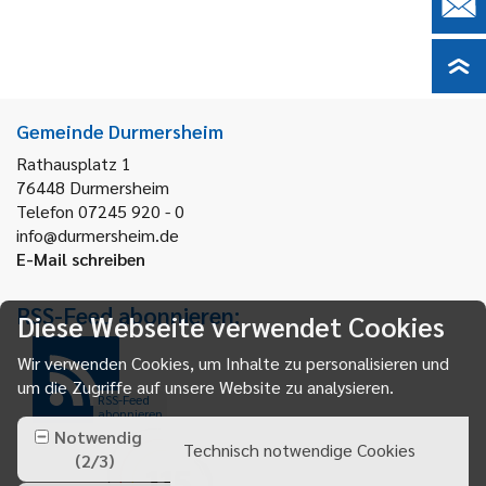
Gemeinde Durmersheim
Rathausplatz 1
76448
Durmersheim
Telefon 07245 920 - 0
info@durmersheim.de
E-Mail schreiben
RSS-Feed abonnieren:
Diese Webseite verwendet Cookies
Wir verwenden Cookies, um Inhalte zu personalisieren und
um die Zugriffe auf unsere Website zu analysieren.
RSS-Feed
abonnieren
Notwendig
Technisch notwendige Cookies
(
2
/
3
)