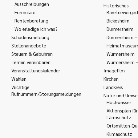
Ausschreibungen
Historisches
Formulare
Bäretriewerged
Rentenberatung
Bickesheim
Wo erledige ich was?
Durmersheim
Schadensmeldung
Durmersheim – 
Stellenangebote
Heimatmuseu
Steuern & Gebühren
Würmersheim
Termin vereinbaren
Würmersheim – 
Veranstaltungskalender
Imagefilm
Wahlen
Kirchen
Wichtige
Landkreis
Rufnummern/Störungsmeldungen
Natur und Umwe
Hochwasser
Aktionsplan für
Lärmschutz
Ortsmitten-Qua
Klimaschutz