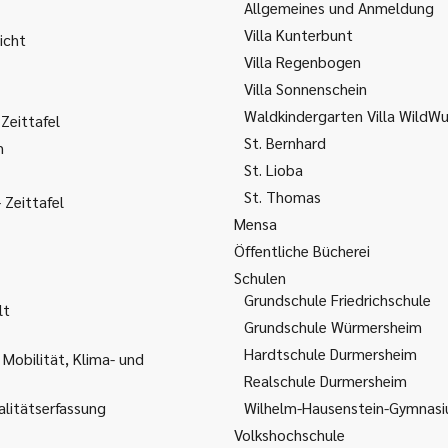
Allgemeines und Anmeldung
Villa Kunterbunt
icht
Villa Regenbogen
Villa Sonnenschein
Waldkindergarten Villa WildW
Zeittafel
St. Bernhard
m
St. Lioba
St. Thomas
Zeittafel
Mensa
Öffentliche Bücherei
Schulen
Grundschule Friedrichschule
lt
Grundschule Würmersheim
Hardtschule Durmersheim
 Mobilität, Klima- und
Realschule Durmersheim
litätserfassung
Wilhelm-Hausenstein-Gymnas
Volkshochschule