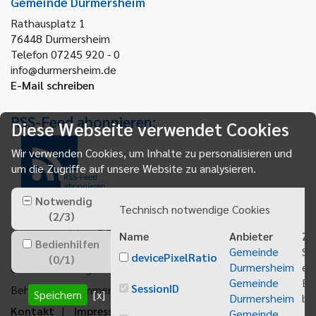
Gemeinde Durmersheim
Rathausplatz 1
76448
Durmersheim
Telefon 07245 920 - 0
info@durmersheim.de
E-Mail schreiben
RSS-Feed abonnieren:
Diese Webseite verwendet Cookies
Wir verwenden Cookies, um Inhalte zu personalisieren und
um die Zugriffe auf unsere Website zu analysieren.
RSS-Feed
abonnieren
Notwendig
Technisch notwendige Cookies
(
2
/
3
)
Name
Anbieter
Zw
Bedienhilfen
Gemeinde
Sp
devicePixelRatio
(
0
/
1
)
Durmersheim
ei
Gemeindeanzeiger abonnieren
Gemeinde
Be
SessionID
Behördenrufnummer 115
Speichern
[x]
Durmersheim
bei
Kontakt
Impressum
Sitemap
Gemeinde