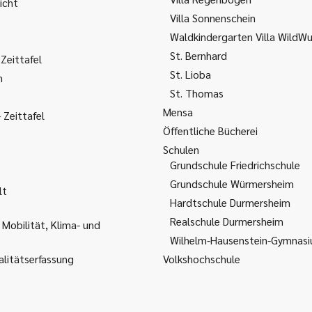
icht
Villa Sonnenschein
Waldkindergarten Villa WildW
St. Bernhard
Zeittafel
St. Lioba
m
St. Thomas
Mensa
Zeittafel
Öffentliche Bücherei
Schulen
Grundschule Friedrichschule
Grundschule Würmersheim
lt
Hardtschule Durmersheim
Realschule Durmersheim
 Mobilität, Klima- und
Wilhelm-Hausenstein-Gymnas
litätserfassung
Volkshochschule