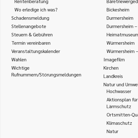
Rentenberatung
Bäretriewerged
Wo erledige ich was?
Bickesheim
Schadensmeldung
Durmersheim
Stellenangebote
Durmersheim – 
Steuern & Gebühren
Heimatmuseu
Termin vereinbaren
Würmersheim
Veranstaltungskalender
Würmersheim – 
Wahlen
Imagefilm
Wichtige
Kirchen
Rufnummern/Störungsmeldungen
Landkreis
Natur und Umwe
Hochwasser
Aktionsplan für
Lärmschutz
Ortsmitten-Qua
Klimaschutz
Natur