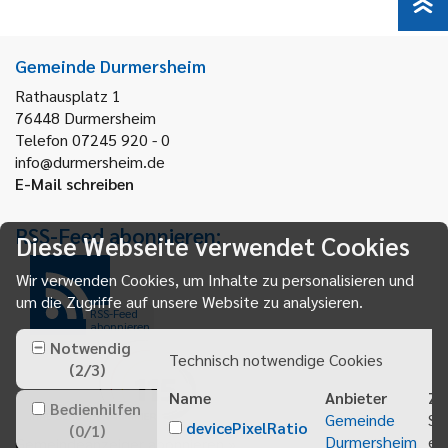
Gemeinde Durmersheim
Rathausplatz 1
76448
Durmersheim
Telefon 07245 920 - 0
info@durmersheim.de
E-Mail schreiben
RSS-Feed abonnieren:
Diese Webseite verwendet Cookies
Wir verwenden Cookies, um Inhalte zu personalisieren und
um die Zugriffe auf unsere Website zu analysieren.
RSS-Feed
abonnieren
Notwendig
Technisch notwendige Cookies
(
2
/
3
)
Name
Anbieter
Zw
Bedienhilfen
Gemeinde
Sp
devicePixelRatio
(
0
/
1
)
Durmersheim
ei
Gemeindeanzeiger abonnieren