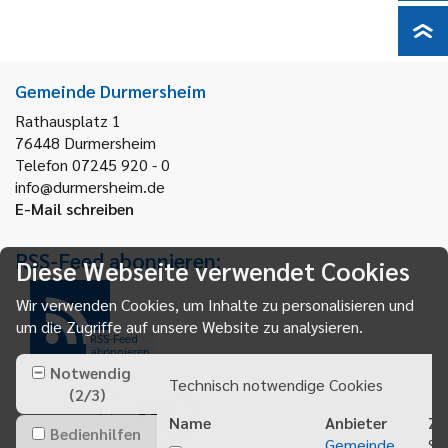
Gemeinde Durmersheim
Rathausplatz 1
76448
Durmersheim
Telefon 07245 920 - 0
info@durmersheim.de
E-Mail schreiben
RSS-Feed abonnieren:
Diese Webseite verwendet Cookies
Wir verwenden Cookies, um Inhalte zu personalisieren und
um die Zugriffe auf unsere Website zu analysieren.
RSS-Feed
abonnieren
Notwendig
Technisch notwendige Cookies
(
2
/
3
)
Name
Anbieter
Zw
Bedienhilfen
Gemeinde
Sp