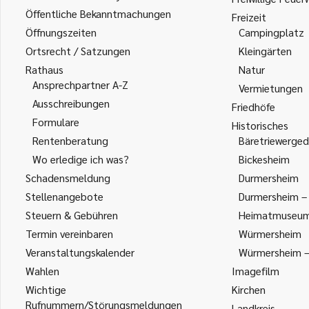
Öffentliche Bekanntmachungen
Freizeit
Öffnungszeiten
Campingplatz
Ortsrecht / Satzungen
Kleingärten
Rathaus
Natur
Ansprechpartner A-Z
Vermietungen
Ausschreibungen
Friedhöfe
Formulare
Historisches
Rentenberatung
Bäretriewerged
Wo erledige ich was?
Bickesheim
Schadensmeldung
Durmersheim
Stellenangebote
Durmersheim – 
Steuern & Gebühren
Heimatmuseu
Termin vereinbaren
Würmersheim
Veranstaltungskalender
Würmersheim – 
Wahlen
Imagefilm
Wichtige
Kirchen
Rufnummern/Störungsmeldungen
Landkreis