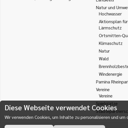
Natur und Umwe
Hochwasser
Aktionsplan für
Lärmschutz
Ortsmitten-Qua
Klimaschutz
Natur
Wald
Brennholzbest
Windenergie
Pamina Rheinpar
Vereine
Vereine
Spielplätze
Diese Webseite verwendet Cookies
Städtepartnersc
Wir verwenden Cookies, um Inhalte zu personalisieren und um d