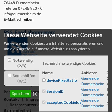
76448
Durmersheim
Telefon 07245 920 - 0
info@durmersheim.de
E-Mail schreiben
RSS-Feed abonnieren:
Diese Webseite verwendet Cookies
Wir verwenden Cookies, um Inhalte zu personalisieren und
um die Zugriffe auf unsere Website zu analysieren.
RSS-Feed
abonnieren
Notwendig
Technisch notwendige Cookies
(
2
/
3
)
Name
Anbieter
Zw
Bedienhilfen
Gemeinde
Sp
devicePixelRatio
(
0
/
1
)
Durmersheim
ei
Gemeindeanzeiger abonnieren
Gemeinde
Be
SessionID
Behördenrufnummer 115
Speichern
[x]
Durmersheim
bei
Kontakt
Impressum
Sitemap
Gemeinde
acceptedCookieIds
Sp
Datenschutzerklärung
Erklärung zur
Durmersheim
Barrierefreiheit