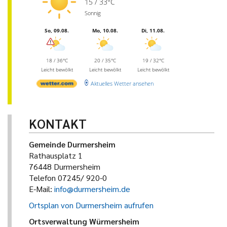
15 / 33°C
Sonnig
So, 09.08.
Mo, 10.08.
Di, 11.08.
18 / 36°C
20 / 35°C
19 / 32°C
Leicht bewölkt
Leicht bewölkt
Leicht bewölkt
Aktuelles Wetter ansehen
KONTAKT
Gemeinde Durmersheim
Rathausplatz 1
76448 Durmersheim
Telefon 07245/ 920-0
E-Mail:
info@durmersheim.de
Ortsplan von Durmersheim aufrufen
Ortsverwaltung Würmersheim