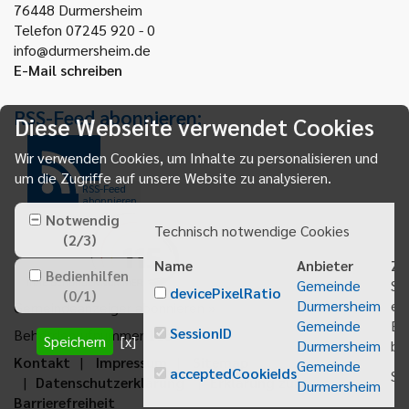
76448
Durmersheim
Telefon 07245 920 - 0
info@durmersheim.de
E-Mail schreiben
RSS-Feed abonnieren:
Diese Webseite verwendet Cookies
Wir verwenden Cookies, um Inhalte zu personalisieren und
um die Zugriffe auf unsere Website zu analysieren.
RSS-Feed
abonnieren
Notwendig
Technisch notwendige Cookies
(
2
/
3
)
Name
Anbieter
Zw
Bedienhilfen
Gemeinde
Sp
devicePixelRatio
(
0
/
1
)
Durmersheim
ei
Gemeindeanzeiger abonnieren
Gemeinde
Be
SessionID
Behördenrufnummer 115
Speichern
[x]
Durmersheim
bei
Kontakt
Impressum
Sitemap
Gemeinde
acceptedCookieIds
Sp
Datenschutzerklärung
Erklärung zur
Durmersheim
Barrierefreiheit