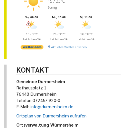
15 / 33°C
Sonnig
So, 09.08.
Mo, 10.08.
Di, 11.08.
18 / 36°C
20 / 35°C
19 / 32°C
Leicht bewölkt
Leicht bewölkt
Leicht bewölkt
Aktuelles Wetter ansehen
KONTAKT
Gemeinde Durmersheim
Rathausplatz 1
76448 Durmersheim
Telefon 07245/ 920-0
E-Mail:
info@durmersheim.de
Ortsplan von Durmersheim aufrufen
Ortsverwaltung Würmersheim