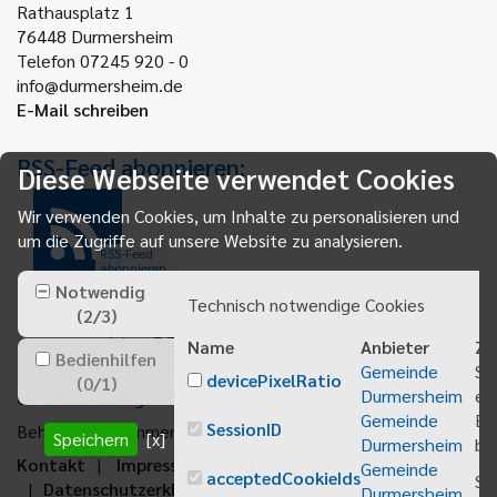
Rathausplatz 1
76448
Durmersheim
Telefon 07245 920 - 0
info@durmersheim.de
E-Mail schreiben
RSS-Feed abonnieren:
Diese Webseite verwendet Cookies
Wir verwenden Cookies, um Inhalte zu personalisieren und
um die Zugriffe auf unsere Website zu analysieren.
RSS-Feed
abonnieren
Notwendig
Technisch notwendige Cookies
(
2
/
3
)
Name
Anbieter
Zw
Bedienhilfen
Gemeinde
Sp
devicePixelRatio
(
0
/
1
)
Durmersheim
ei
Gemeindeanzeiger abonnieren
Gemeinde
Be
SessionID
Behördenrufnummer 115
Speichern
[x]
Durmersheim
bei
Kontakt
Impressum
Sitemap
Gemeinde
acceptedCookieIds
Sp
Datenschutzerklärung
Erklärung zur
Durmersheim