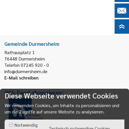
Gemeinde Durmersheim
Rathausplatz 1
76448
Durmersheim
Telefon 07245 920 - 0
info@durmersheim.de
E-Mail schreiben
RSS-Feed abonnieren:
Diese Webseite verwendet Cookies
Wir verwenden Cookies, um Inhalte zu personalisieren und
um die Zugriffe auf unsere Website zu analysieren.
RSS-Feed
abonnieren
Notwendig
Technisch notwendige Cookies