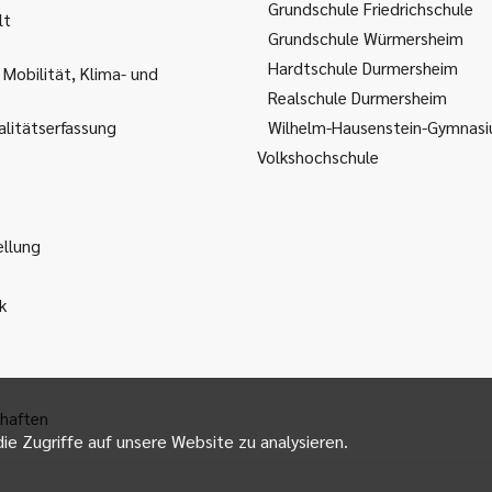
Grundschule Friedrichschule
lt
Grundschule Würmersheim
Hardtschule Durmersheim
 Mobilität, Klima- und
Realschule Durmersheim
litätserfassung
Wilhelm-Hausenstein-Gymnas
Volkshochschule
ellung
k
haften
ie Zugriffe auf unsere Website zu analysieren.