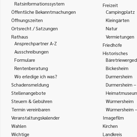
Ratsinformationssystem
Freizeit
Öffentliche Bekanntmachungen
Campingplatz
Öffnungszeiten
Kleingärten
Ortsrecht / Satzungen
Natur
Rathaus
Vermietungen
Ansprechpartner A-Z
Friedhöfe
Ausschreibungen
Historisches
Formulare
Bäretriewerged
Rentenberatung
Bickesheim
Wo erledige ich was?
Durmersheim
Schadensmeldung
Durmersheim – 
Stellenangebote
Heimatmuseu
Steuern & Gebühren
Würmersheim
Termin vereinbaren
Würmersheim – 
Veranstaltungskalender
Imagefilm
Wahlen
Kirchen
Wichtige
Landkreis