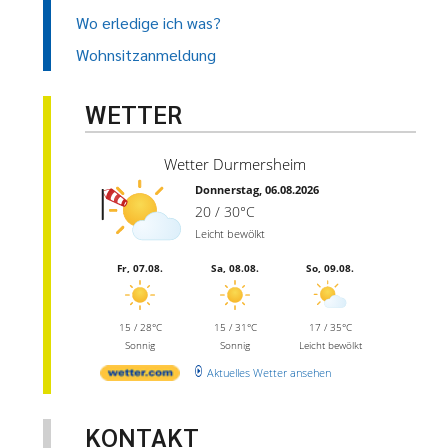
Wo erledige ich was?
Wohnsitzanmeldung
WETTER
Wetter Durmersheim
Donnerstag, 06.08.2026
20 / 30°C
Leicht bewölkt
Fr, 07.08.
Sa, 08.08.
So, 09.08.
15 / 28°C
15 / 31°C
17 / 35°C
Sonnig
Sonnig
Leicht bewölkt
Aktuelles Wetter ansehen
KONTAKT