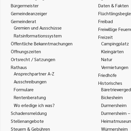
Bürgermeister
Daten & Fakten
Gemeindeanzeiger
Flüchtlingsbegle
Gemeinderat
Freibad
Gremien und Ausschüsse
Freiwillige Feuer
Ratsinformationssystem
Freizeit
Öffentliche Bekanntmachungen
Campingplatz
Öffnungszeiten
Kleingärten
Ortsrecht / Satzungen
Natur
Rathaus
Vermietungen
Ansprechpartner A-Z
Friedhöfe
Ausschreibungen
Historisches
Formulare
Bäretriewerged
Rentenberatung
Bickesheim
Wo erledige ich was?
Durmersheim
Schadensmeldung
Durmersheim – 
Stellenangebote
Heimatmuseu
Steuern & Gebühren
Würmersheim