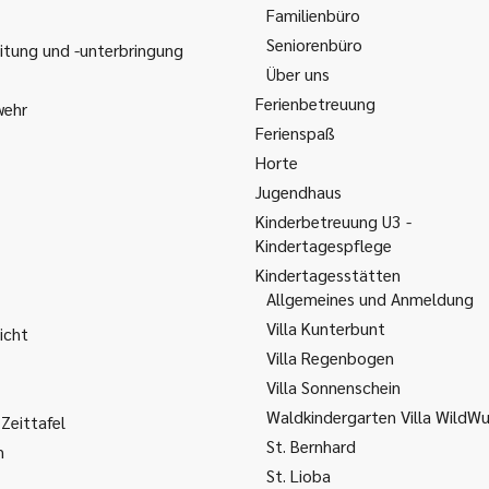
Familienbüro
Seniorenbüro
itung und -unterbringung
Über uns
Ferienbetreuung
wehr
Ferienspaß
Horte
Jugendhaus
Kinderbetreuung U3 -
Kindertagespflege
Kindertagesstätten
Allgemeines und Anmeldung
Villa Kunterbunt
icht
Villa Regenbogen
Villa Sonnenschein
Waldkindergarten Villa WildW
Zeittafel
St. Bernhard
m
St. Lioba