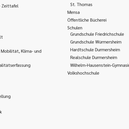
St. Thomas
Zeittafel
Mensa
Öffentliche Bücherei
Schulen
Grundschule Friedrichschule
lt
Grundschule Würmersheim
Hardtschule Durmersheim
 Mobilität, Klima- und
Realschule Durmersheim
litätserfassung
Wilhelm-Hausenstein-Gymnas
Volkshochschule
ellung
k