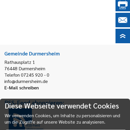
Gemeinde Durmersheim
Rathausplatz 1
76448
Durmersheim
Telefon 07245 920 - 0
info@durmersheim.de
E-Mail schreiben
RSS-Feed abonnieren:
Diese Webseite verwendet Cookies
Wir verwenden Cookies, um Inhalte zu personalisieren und
um die Zugriffe auf unsere Website zu analysieren.
RSS-Feed
abonnieren