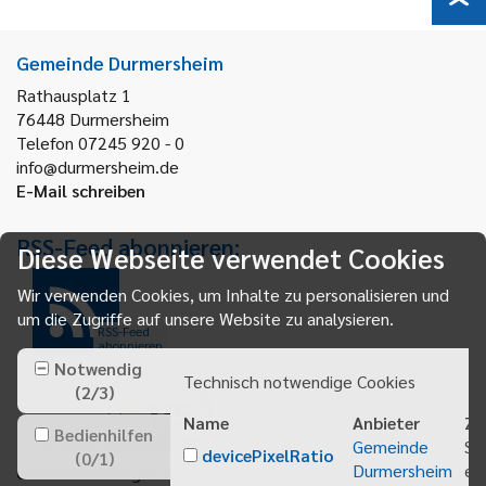
Gemeinde Durmersheim
Rathausplatz 1
76448
Durmersheim
Telefon 07245 920 - 0
info@durmersheim.de
E-Mail schreiben
RSS-Feed abonnieren:
Diese Webseite verwendet Cookies
Wir verwenden Cookies, um Inhalte zu personalisieren und
um die Zugriffe auf unsere Website zu analysieren.
RSS-Feed
abonnieren
Notwendig
Technisch notwendige Cookies
(
2
/
3
)
Name
Anbieter
Zw
Bedienhilfen
Gemeinde
Sp
devicePixelRatio
(
0
/
1
)
Durmersheim
ei
Gemeindeanzeiger abonnieren