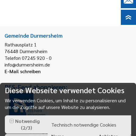
Gemeinde Durmersheim
Rathausplatz 1
76448
Durmersheim
Telefon 07245 920 - 0
info@durmersheim.de
E-Mail schreiben
RSS-Feed abonnieren:
Diese Webseite verwendet Cookies
Wir verwenden Cookies, um Inhalte zu personalisieren und
um die Zugriffe auf unsere Website zu analysieren.
RSS-Feed
abonnieren
Notwendig
Technisch notwendige Cookies
(
2
/
3
)