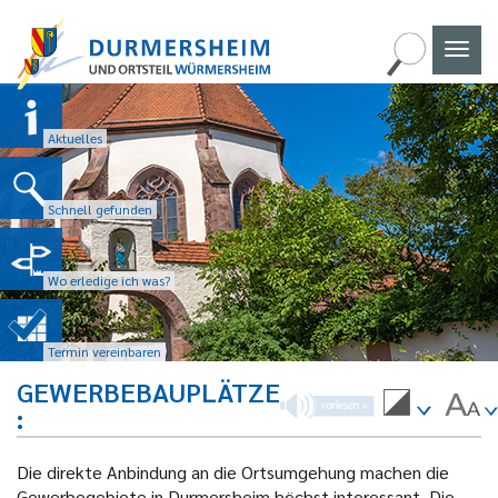
Naviga
umscha
Aktuelles
Schnell gefunden
Wo erledige ich was?
Termin vereinbaren
GEWERBEBAUPLÄTZE
Die direkte Anbindung an die Ortsumgehung machen die
Gewerbegebiete in Durmersheim höchst interessant. Die