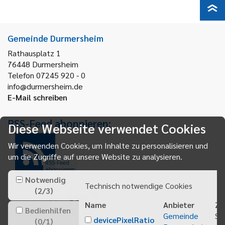
Gemeinde Durmersheim
Rathausplatz 1
76448
Durmersheim
Telefon 07245 920 - 0
info@durmersheim.de
E-Mail schreiben
RSS-Feed abonnieren:
Diese Webseite verwendet Cookies
Wir verwenden Cookies, um Inhalte zu personalisieren und
um die Zugriffe auf unsere Website zu analysieren.
RSS-Feed
abonnieren
Notwendig
Technisch notwendige Cookies
(
2
/
3
)
Name
Anbieter
Zw
Bedienhilfen
Gemeinde
Sp
devicePixelRatio
(
0
/
1
)