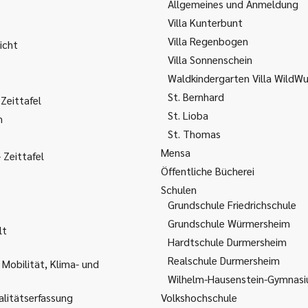
Allgemeines und Anmeldung
Villa Kunterbunt
Villa Regenbogen
icht
Villa Sonnenschein
Waldkindergarten Villa WildW
St. Bernhard
Zeittafel
St. Lioba
m
St. Thomas
Mensa
Zeittafel
Öffentliche Bücherei
Schulen
Grundschule Friedrichschule
Grundschule Würmersheim
lt
Hardtschule Durmersheim
Realschule Durmersheim
 Mobilität, Klima- und
Wilhelm-Hausenstein-Gymnas
litätserfassung
Volkshochschule