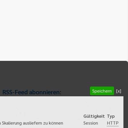
Speichern
[x]
RSS-Feed abonnieren:
RSS-Feed
Gültigkeit
Typ
abonnieren
HTTP
 Skalierung ausliefern zu können
Session
Gemeindeanzeiger abonnieren