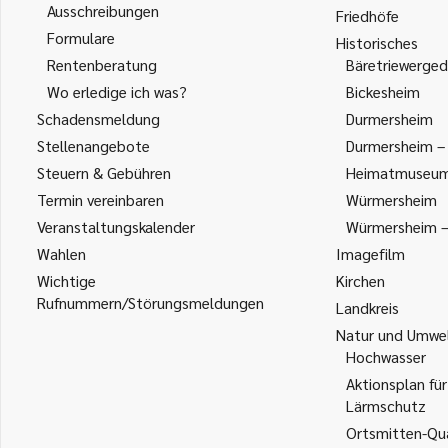
Ausschreibungen
Friedhöfe
Formulare
Historisches
Rentenberatung
Bäretriewerged
Wo erledige ich was?
Bickesheim
Schadensmeldung
Durmersheim
Stellenangebote
Durmersheim – 
Steuern & Gebühren
Heimatmuseu
Termin vereinbaren
Würmersheim
Veranstaltungskalender
Würmersheim – 
Wahlen
Imagefilm
Wichtige
Kirchen
Rufnummern/Störungsmeldungen
Landkreis
Natur und Umwe
Hochwasser
Aktionsplan für
Lärmschutz
Ortsmitten-Qua