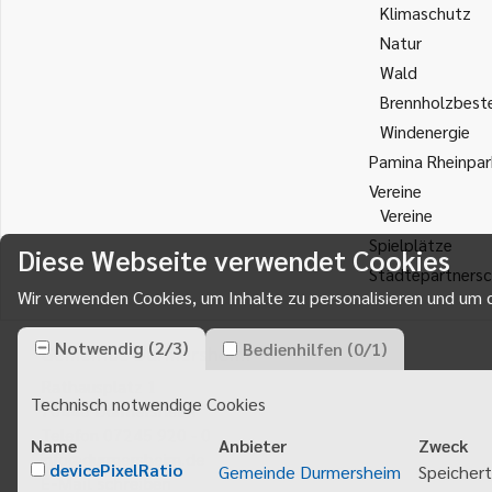
Klimaschutz
Natur
Wald
Brennholzbest
Windenergie
Pamina Rheinpar
Vereine
Vereine
Spielplätze
Diese Webseite verwendet Cookies
Städtepartnersc
Wir verwenden Cookies, um Inhalte zu personalisieren und um d
Notwendig
(
2
/
3
)
Bedienhilfen
(
0
/
1
)
Gemeinde Durmersheim
Rathausplatz 1
Technisch notwendige Cookies
76448
Durmersheim
Telefon 07245 920 - 0
Name
Anbieter
Zweck
info@durmersheim.de
devicePixelRatio
Gemeinde Durmersheim
Speichert
E-Mail schreiben