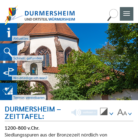
Naviga
umscha
Aktuelles
Schnell gefunden
Wo erledige ich was?
Termin vereinbaren
DURMERSHEIM –
ZEITTAFEL
1200-800 v.Chr.
Siedlungsspuren aus der Bronzezeit nördlich von