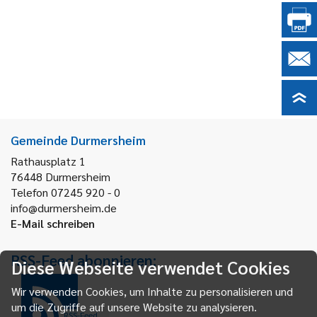
Gemeinde Durmersheim
Rathausplatz 1
76448
Durmersheim
Telefon 07245 920 - 0
info@durmersheim.de
E-Mail schreiben
RSS-Feed abonnieren:
Diese Webseite verwendet Cookies
Wir verwenden Cookies, um Inhalte zu personalisieren und
um die Zugriffe auf unsere Website zu analysieren.
RSS-Feed