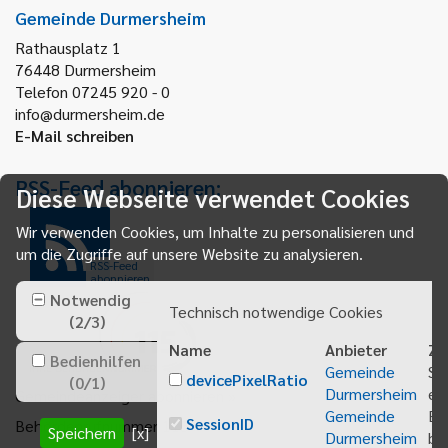
Gemeinde Durmersheim
Rathausplatz 1
76448
Durmersheim
Telefon 07245 920 - 0
info@durmersheim.de
E-Mail schreiben
RSS-Feed abonnieren:
Diese Webseite verwendet Cookies
Wir verwenden Cookies, um Inhalte zu personalisieren und
um die Zugriffe auf unsere Website zu analysieren.
RSS-Feed
abonnieren
Notwendig
Technisch notwendige Cookies
(
2
/
3
)
Name
Anbieter
Zw
Bedienhilfen
Gemeinde
Sp
devicePixelRatio
(
0
/
1
)
Durmersheim
ei
Gemeindeanzeiger abonnieren
Gemeinde
Be
SessionID
Behördenrufnummer 115
Speichern
[x]
Durmersheim
bei