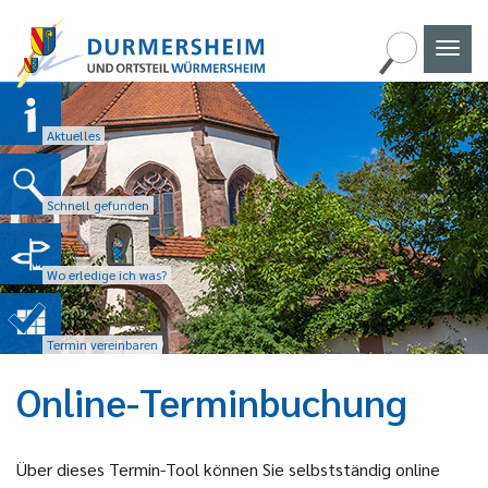
Naviga
umscha
Aktuelles
Schnell gefunden
Wo erledige ich was?
Termin vereinbaren
Online-Terminbuchung
Über dieses Termin-Tool können Sie selbstständig online